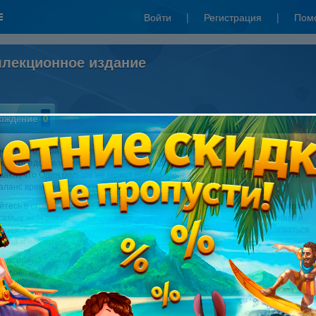
Войти
|
Регистрация
|
Пом
оллекционное издание
ождение
0
емя - это пора подготовки к радостному празднику Йоль. В разгар
ого представления Эваранд, Брунгильда, Хельга и Боромир случайно
вают, что Один больше не может контролировать видение времени и нити
аланс времени нужно срочно восстановить!
тесь в страну викингов и помогите наладить порядок во всех Девяти мирах!
 самые невероятные испытания в прошлом и будущем, новые противники и
узья. Скачайте игру прямо сейчас и не упустите свой шанс воспользоваться
ина и научиться управлять своей судьбой!
 особенности игры:
я глава на 10 дополнительных уровней
лнительных анимированных 2D видеоролика
ое руководство по уровням
ывающий оригинальный саундтрек