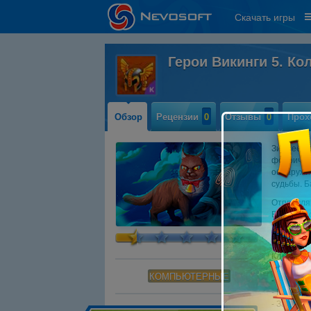
Скачать игры
Герои Викинги 5. К
Обзор
Рецензии
0
Отзывы
0
Прох
Зимнее вр
феерическ
обнаружи
судьбы. Б
Отправляй
Вас ждут
верные др
дарами Од
Ключевые
- Бонусна
КОМПЬЮТЕРНЫЕ
- 2 допо
- Пошагов
- Захват