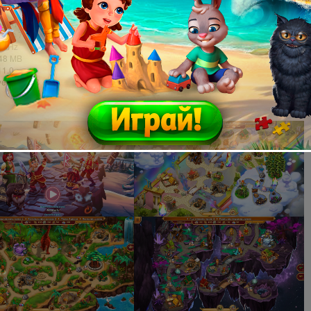
ые обои на рабочий стол
е требования:
dows 7 или более поздняя версия
0 GHz
048 MB
11.0
ve: 650 MB