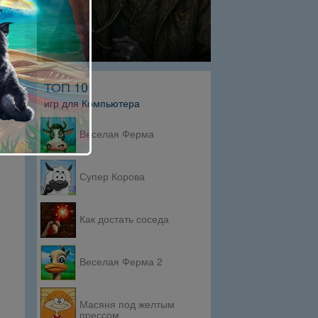
ТОП 10
игр для Компьютера
Веселая Ферма
Супер Корова
Как достать соседа
Веселая Ферма 2
Масяня под желтым
прессом