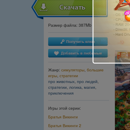
- Красочн
Системны
- OS: Win
- CPU: 2.
- RAM: 2
Размер файла: 387Mb
- DirectX: 
- Hard Dri
Жанр:
симуляторы
,
большие
игры
,
стратегии
про животных
,
про людей
,
стратегии
,
логика
,
магия
,
приключения
Игры этой серии:
Братья Викинги
Братья Викинги 2