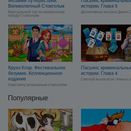
Мозаики путешествий.
Пасьянс криминальны
Великолепный Стокгольм
истории. Глава 5
Виртуальный тур по прекрасному
Детективные интриги Дикого 
городу Стокгольму
Круиз Клэр. Фестивальное
Пасьянс криминальны
безумие. Коллекционное
истории. Глава 4
издание
Смелый вызов воле темных с
Навстречу кулинарным открытиям!
Популярные