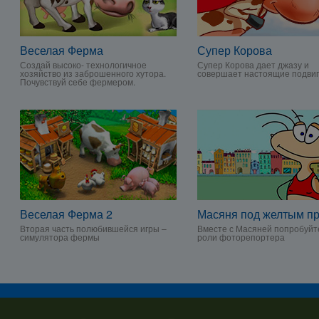
Веселая Ферма
Супер Корова
Создай высоко- технологичное
Супер Корова дает джазу и
хозяйство из заброшенного хутора.
совершает настоящие подви
Почувствуй себе фермером.
Веселая Ферма 2
Масяня под желтым п
Вторая часть полюбившейся игры –
Вместе с Масяней попробуйте
симулятора фермы
роли фоторепортера