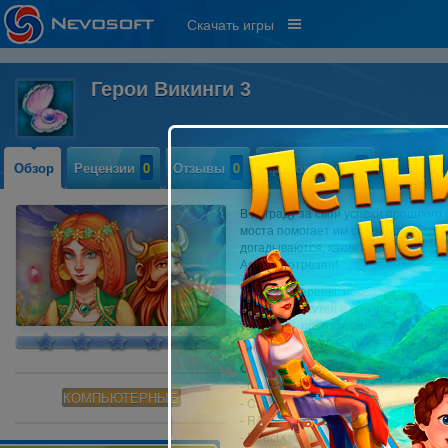
Скачать игры
Герои Викинги 3
Обзор
Рецензии
0
Отзывы
0
Прохождение
0
В награду за свои успехи прошлого 
моста помогает им собраться в дор
догадываются, какие испытания жду
Асгарду отрезан!
Викинги уверены: необходимо срочн
богов столкнутся и воцарится хаос
устранять препятствия, чтобы заве
чтобы успеть уложиться в отведенн
Системные требования:
- OS: Windows 7 или более поздняя
КОМПЬЮТЕРНЫЕ
- CPU: 2,0 GHz
- RAM: 2048 MB
- DirectX: 11.0