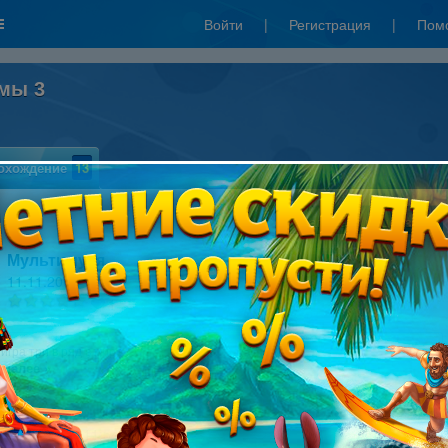
Войти
|
Регистрация
|
Пом
умы 3
охождение
13
Написать рецензию
Мультимуся
11.11.2016 14:57
1
игра три в ряд в мире
 далее »
Fili3
16.11.2012 11:54