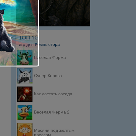
ТОП 10
игр для Компьютера
Веселая Ферма
Супер Корова
Как достать соседа
Веселая Ферма 2
Масяня под желтым
прессом