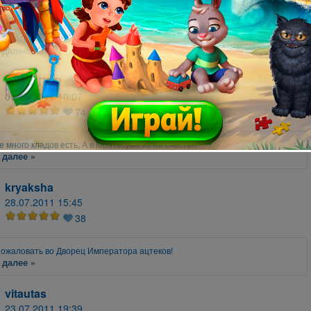
7
ища Монтесумы 3 - удачное продолжение своих младших серий.
 далее »
СНАЙПЕР
07.08.2011 10:07
74
е много кладов есть, А в Монтесуме их не счесть!!!
 далее »
kryaksha
28.07.2011 15:45
38
ожаловать во Дворец Императора ацтеков!
 далее »
vitautas
23.07.2011 19:39