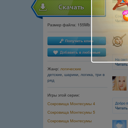
Сокров
Читать
Размер файла: 155Mb
На свет
Читать
Жанр:
логические
детские
,
шарики
,
логика
,
три в
ряд
Игры этой серии:
Сокровища Монтесумы 4
Добро п
Читать
Сокровища Монтесумы 5
Сокровища Монтесумы