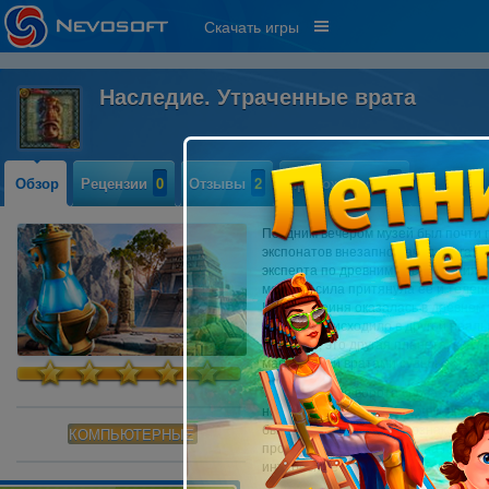
Скачать игры
Наследие. Утраченные врата
Обзор
Рецензии
0
Отзывы
2
Прохождение
0
Поздним вечером музей был почти п
экспонатов внезапно начал двигать
эксперта по древним цивилизациям 
мощная сила притянула ее и телеп
Наша героиня оказалась в древнем 
все это происходило в другой реаль
прошлое, это другая планета, связ
магическими вратами судьбы.
Таинственные ворота снова активир
непросто. Только Шааш, местный ша
бытия, может помочь. Познакомьтес
КОМПЬЮТЕРНЫЕ
пройдите ряд испытаний на пути до
интересные задания, необычные об