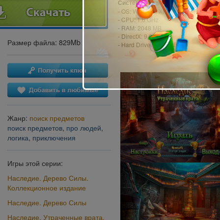
Системные требования:
- OS: Windows XP/Vista/7/8/10
- CPU: 1.6 GHz
- RAM: 2048 MB
- DirectX: 9.0
Размер файла: 829Mb
- Hard Drive: 1092 MB
Жанр:
поиск предметов
поиск предметов
,
про людей
,
логика
,
приключения
Игры этой серии:
Наследие. Дерево Силы.
Коллекционное издание
Наследие. Дерево Силы
Наследие. Утраченные врата.