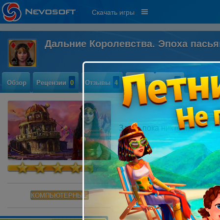
Скачать игры
Дальние Королевства. Эпоха пась
Обзор
Рецензии
0
Отзывы
4
Прохождение
0
Здесь пока никто не писал
КОМПЬЮТЕРНЫЕ