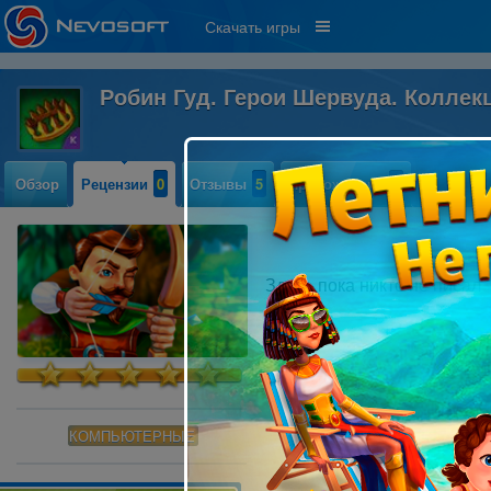
Скачать игры
Робин Гуд. Герои Шервуда. Колле
Обзор
Рецензии
0
Отзывы
5
Прохождение
7
Здесь пока никто не писал
КОМПЬЮТЕРНЫЕ