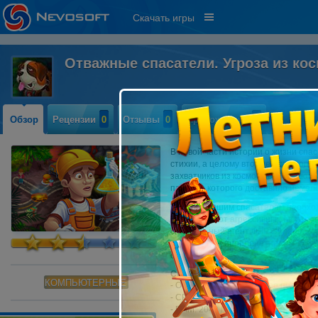
Скачать игры
Отважные спасатели. Угроза из ко
Обзор
Рецензии
0
Отзывы
0
Прохождение
0
В новой части истории о жизни спа
стихии, а целому вторжению инопла
захватчиков из космоса выступают 
падение которого доставило немал
Сегодня нашим спасателям необход
избавиться от агрессивных растени
специальный агент ФБР Эйдан и ко
последствия инопланетного воздей
сроки!
Системные требования:
КОМПЬЮТЕРНЫЕ
- OS: Windows 7
или более поздняя 
- CPU: 2.0 GHz
- RAM: 2048 MB