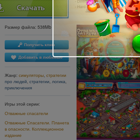
- DirectX: 11.0
- Hard Drive: 600 MB
Размер файла: 538Mb
Жанр:
симуляторы
,
стратегии
про людей
,
стратегии
,
логика
,
приключения
Игры этой серии:
Отважные спасатели
Отважные Спасатели. Планета
в опасности. Коллекционное
издание