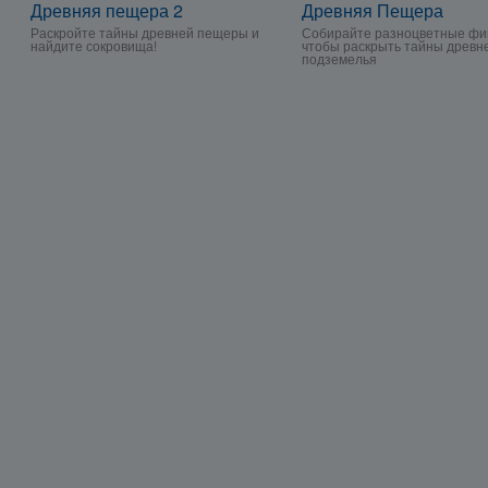
Древняя пещера 2
Древняя Пещера
Раскройте тайны древней пещеры и
Собирайте разноцветные фи
найдите сокровища!
чтобы раскрыть тайны древн
подземелья