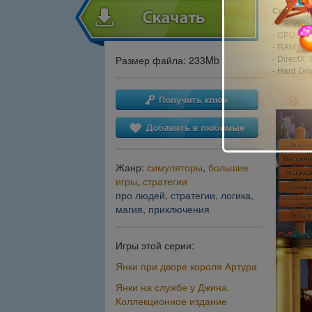
Системны
- OS: Win
- CPU: 1.
- RAM: 1
- DirectX: 
Размер файла: 233Mb
- Hard Dri
Жанр:
симуляторы
,
большие
игры
,
стратегии
про людей
,
стратегии
,
логика
,
магия
,
приключения
Игры этой серии:
Янки при дворе короля Артура
Янки на службе у Джина.
Коллекционное издание