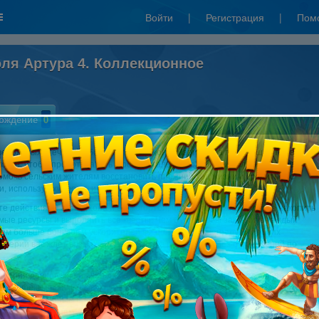
Войти
|
Регистрация
|
Пом
оля Артура 4. Коллекционное
ождение
0
вероятных стечений обстоятельств Джон и Мэри снова перемещаются в
овье, чтобы предотвратить угрозу тотального разорения близких сердцу
омочь сельским жителям восстановить прежний ход жизни и сразиться с
, используя хитрость и ловкость рук.
е действиями сэра Джона и его когортой, чтобы как можно быстрее накопить
ые ресурсы и выполнить все квесты. Чем быстрее вы закончите каждый
тем больше бонусов и ускорителей вы получаете в награду. В лучших
 серии вас ждет возможность перейти в режим игры без ограничений по
истории давно уже полюбили веселую сюжетную линию, потрясающие
ые эффекты и захватывающие мини-игры! Ну а великолепный бонусный
станет бесспорным преимуществом коллекционного издания и порадует
нным исполнением.