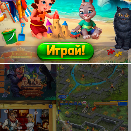
е требования:
dows XP или более поздняя версия
6 GHz
024 MB
9.0
ve: 250 MB