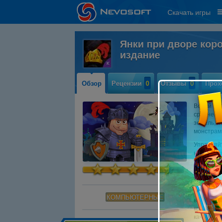
Скачать игры
Янки при дворе кор
издание
Обзор
Рецензии
0
Отзывы
0
Прох
Волей не
средневек
земель, п
монстрами
Управляйт
необходим
уровень, 
традициях
времени.
Знатоки 
КОМПЬЮТЕРНЫЕ
визуальн
контент 
качестве