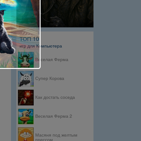
ТОП 10
игр для Компьютера
Веселая Ферма
Супер Корова
Как достать соседа
Веселая Ферма 2
Масяня под желтым
прессом