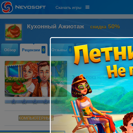
Скачать игры
Кухонный Ажиотаж
50%
скидка
Обзор
Рецензии
0
Отзывы
0
Прохождение
0
Здесь пока никто не писал
КОМПЬЮТЕРНЫЕ