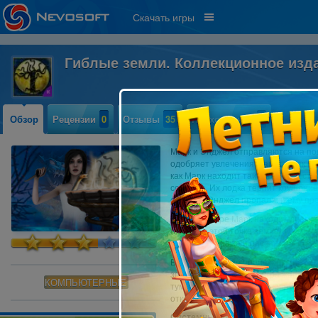
Скачать игры
Гиблые земли. Коллекционное изд
Обзор
Рецензии
0
Отзывы
35
Прохождение
0
Марк и Энджел отправляются на по
одобряет увлечения Марка и, как ок
как Марк находит таинственную ста
события. Их лодка терпит крушение
острове. Энджел пропала, и ему пре
Однако вскоре Марк находит дневн
именно в этой точке земного шара
членами экипажа и пассажирами. Б
Выяснить, что же происходит на са
земли. Город теней» - игра жанра «
КОМПЬЮТЕРНЫЕ
туманом, полных таинственных тене
открывающие резную дверь в подзе
Системные требования: