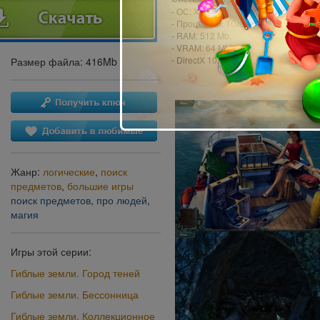
- ОС: XP (SP3), Vista, 7
- Процессор: 1Ghz,
- RAM: 512 Mb,
- VRAM: 64 Mb,
- DirectX 10.0
Размер файла: 416Mb
Жанр:
логические
,
поиск
предметов
,
большие игры
поиск предметов
,
про людей
,
магия
Игры этой серии:
Гиблые земли. Город теней
Гиблые земли. Бессонница
Гиблые земли. Коллекционное