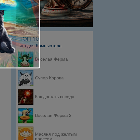
ТОП 10
игр для Компьютера
Веселая Ферма
Супер Корова
Как достать соседа
Веселая Ферма 2
Масяня под желтым
прессом