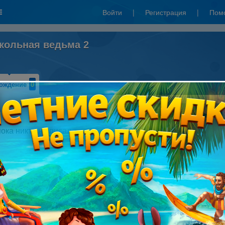
Войти
|
Регистрация
|
Пом
кольная ведьма 2
ождение
0
Написать прохождение
пока никто не писал