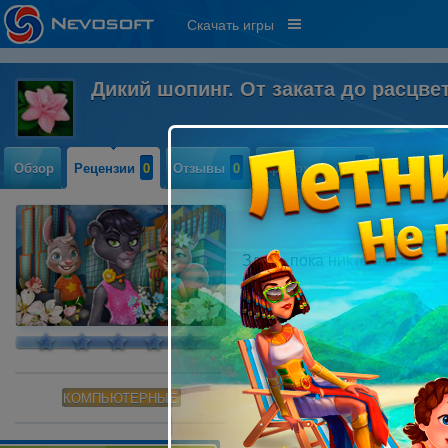
Скачать игры
Дикий шопинг. От заката до расцве
Обзор
Рецензии
0
Отзывы
0
Прохождение
0
Здесь пока никто не писал
КОМПЬЮТЕРНЫЕ