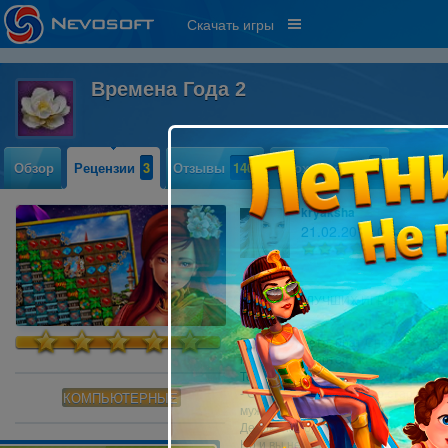
Скачать игры
Времена Года 2
Обзор
Рецензии
3
Отзывы
140
Прохождение
0
kryaksha
21.02.2011 09:15
41
ОДНА ИЗ ЛУЧШИХ ИГР!!!
Представляете, брат Снежной корол
магическими артефактами. Тот, кто 
Теперь только Январь – хозяин, и кр
- Сильная магия и войско старика О
КОМПЬЮТЕРНЫЕ
мужчина Январь.
Дедок Октябрь действительно согла
Но и вы не останетесь без помощи!