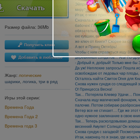
Эйприл! Я надеюсь, вы вместе смож
миру?
Итак, о моих приключениях.
Сначала я нашла волшебную палочк
бабочек! Потом искала Книгу заклин
Размер файла: 36Mb
обязательно! Смотрю – Магический
ею кувшин, ведь полученный магичес
же ключ от Книги? Скорее за сунду
А вот и Принц Октябрь!
Чтобы с ним справиться ищу Волше
деревянных солдатов… Ага! По-друг
- Добрый я, добрый! Только мне б
Да уж! Неплохие запросы! Пошла и
освобождаю от ледовых чар плоды,
Жанр:
логические
Осталось найти Свиток Огня для Кни
шарики
,
логика
,
три в ряд
Снова нужен сундук со следующей
О! Принцесса Весна!
Так… Потеряла Клевер Удачи… По
Игры этой серии:
Сначала ищу магический фонарик, 
палочке. Потом собираю разбросан
Времена Года
Ветер все не стихает… Где же этот
одно нужное заклинание в свою книгу
Времена Года 2
Так… Теперь расколдовываю домашни
Времена года 3
весенний Амулет Солнца! Он хорошо
Снова сундук с загадкой! Посмотр
Итак, наконец-то я знаю, где искать