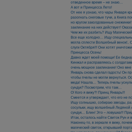
отведенное время – не знаю…
А вот и Принцесса Лето!
От нее я узнаю, что чары Января к
разогнать снеговые тучи, а Книга п
но кругом заколдованные снежинки! 
заклинание на них действует! Оказа
Чем же их разбить? Ищу Магически
Все еще холодно… Ищу специальный
могла сплести Волшебный венок!.. С
слуги Октября!!! Они хотят уничтожи
Принцесса Осень!
Давно ждет моей помощи! Ее бедна
Кинжал и расправляюсь с солдатами!
очень мощное заклинание! Оно мне 
Январь снова сделал гадость! Он пр
чтобы пчелы не могли вернуться. О
меда! Нашла… Теперь пчелы уснул
сундук? Посмотрим, что там…
О! Кого я вижу?! Принц Январь!!!
Смеется и утверждает, что его не 
Ищу солнышко, собираю звезды, р
сосульки, ищу волшебный Ледяной 
сундук… Блин! Это – ловушка!!! Прид
Итак, осталось найти Свиток Рун и
Наконец-то, в зеркале я вижу, поче
магический свиток, открывший пор