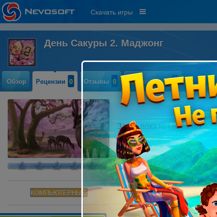
Скачать игры
День Сакуры 2. Маджонг
Обзор
Рецензии
0
Отзывы
0
Прохождение
0
Здесь пока никто не писал
КОМПЬЮТЕРНЫЕ