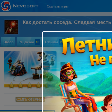
Скачать игры
Как достать соседа. Сладкая мест
Обзор
Рецензии
16
Отзывы
228
Прохождение
22
вова болтунов
ужжжжасссс
Екатерина
Народ, не подскажете
КОМПЬЮТЕРНЫЕ
Везде ею уже понатык
делать?