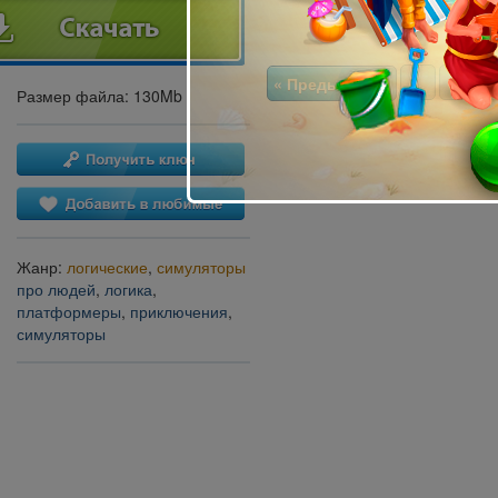
« Предыдущая
1
2
Размер файла: 130Mb
Жанр:
логические
,
симуляторы
про людей
,
логика
,
платформеры
,
приключения
,
симуляторы