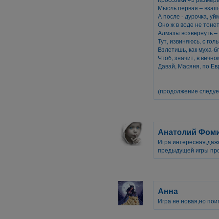
Мысль первая – взаше
А после - дурочка, уй
Оно ж в воде не тон
Алмазы возвернуть – 
Тут, извиняюсь, с гол
Взлетишь, как муха-б
Чтоб, значит, в вечно
Давай, Масяня, по Ев
(продолжение следуе
Анатолий Фом
Игра интересная,даж
предыдущей игры про
Анна
Игра не новая,но поиг