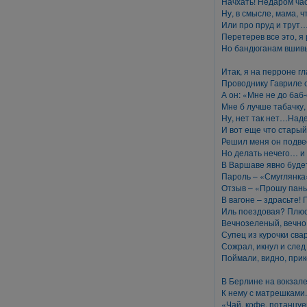
Начхать! Недаром час
Ну, в смысле, мама, 
Или про пруд и трут…
Перетерев все это, я
Но бандюганам вшивы
Итак, я на перроне гл
Проводнику Гавриле с
А он: «Мне не до баб
Мне б лучше табачку, 
Ну, нет так нет…Над
И вот еще что старый
Решил меня он подве
Но делать нечего… и 
В Варшаве явно будет
Пароль – «Смуглянка
Отзыв – «Прошу пань
В вагоне – здрасьте! 
Иль поездовая? Плюс
Вечнозеленый, вечно
Супец из курочки сва
Сожрал, икнул и след
Поймали, видно, прик
В Берлине на вокзал
К нему с матрешками.
«Чай, кофе, потанцу