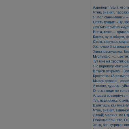
Аэропорт гудит, что 
Чтоб, значит, пассаж
Я, пол санчи-пансы 
Опять гундит: «Ну, к
Два бизнесмена хмуря
И эти, тоже…. прико
Как их, ну, в общем,
Стою, тащусь с кампа
Уж лучше б за вещич
Хвост распушила. Так
Мурлыкаю: «…цветок
Тут мне на хвостик б
Я с перепугу хвать не
В такси открыла – Во
Кроссовки 45 размера
Мысль первая – взаше
А после, дурочка, уйм
Оно ж в воде не тон
Алмазы возвернуть – 
Тут, извиняюсь, с гол
Взлетишь, как муха-б
Чтоб, значит, в вечн
Давай, Масяня, по Ев
Решенье принято, ОК
Хотя, без тугриков о