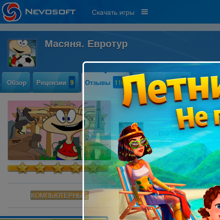
Скачать игры
Масяня. Евротур
Обзор
Рецензии
9
Отзывы
116
Прохождение
5
mallaja
Это первая игра,кото
но в целом интерпесн
КОМПЬЮТЕРНЫЕ
anyto4kin
Я вообще люблю масян
коротенькая.