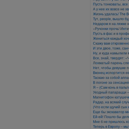
Пусть тонковаты, все 
А у нее их вовсе не х
Жизнь удалась! The Be
Тут, people, вышло бу
Недаром я на ляжке 
«Ручонки прочь! Инти
Пусть в фас и в проф
Жениться каждый хоч
Скажу вам откровенно
И эти двое, тоже, са
Ну, и куда намылили
Все, знай, твердят: 
Лохматый парень сле
Нет, чтобы девушке п
Вконец испортится ее
Таскаю за собой апп
В погоне за сенсацие
Я – (Сам конь в пальто
Уездный папарацци 
Магнитофон катушечн
Радар, на всякий случ
(Что если щучий сын 
Еще бы экскаватор мн
Ей-ей! Пошло бы дел
Мне б не пришлось х
Теперь в Европу – мы