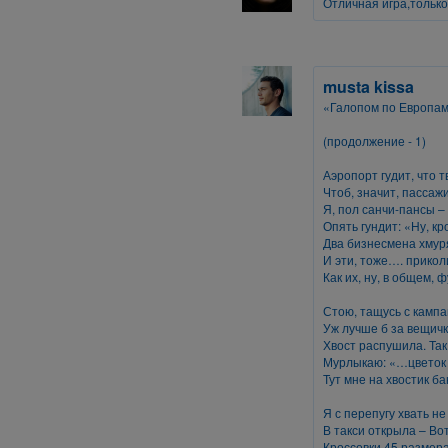
Отличная игра,только
musta kissa
«Галопом по Европа
(продолжение - 1)
Аэропорт гудит, что 
Чтоб, значит, пассаж
Я, пол санчи-пансы 
Опять гундит: «Ну, к
Два бизнесмена хмуря
И эти, тоже…. прико
Как их, ну, в общем,
Стою, тащусь с кампа
Уж лучше б за вещич
Хвост распушила. Так
Мурлыкаю: «…цветок
Тут мне на хвостик б
Я с перепугу хвать не
В такси открыла – Во
Кроссовки 45 размера