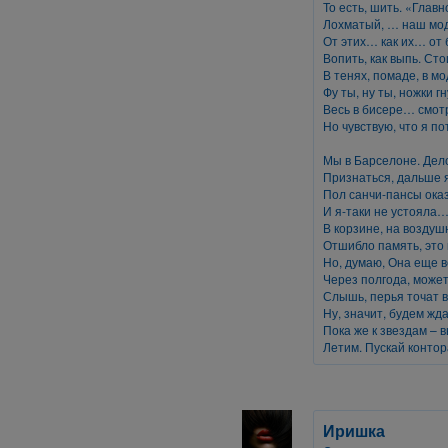
То есть, шить. «Глав
Лохматый, … наш мод
От этих… как их… от
Вопить, как выпь. С
В тенях, помаде, в м
Фу ты, ну ты, ножки г
Весь в бисере… смот
Но чувствую, что я п
Мы в Барселоне. Дело
Признаться, дальше я 
Пол санчи-пансы оказ
И я-таки не устояла
В корзине, на возду
Отшибло память, это
Но, думаю, Она еще 
Через полгода, может
Слышь, перья точат в
Ну, значит, будем жд
Пока же к звездам –
Летим. Пускай контор
Иришка