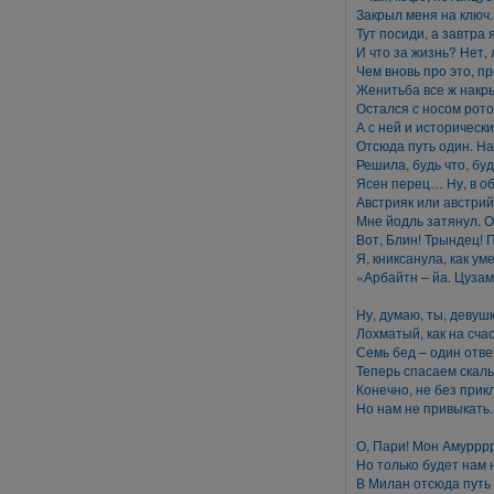
Закрыл меня на ключ.
Тут посиди, а завтра
И что за жизнь? Нет,
Чем вновь про это, п
Женитьба все ж накр
Остался с носом рото
А с ней и исторически
Отсюда путь один. На
Решила, будь что, буд
Ясен перец… Ну, в об
Австрияк или австрий
Мне йодль затянул. Оп
Вот, Блин! Трындец! П
Я, книксанула, как ум
«Арбайтн – йа. Цуза
Ну, думаю, ты, девушк
Лохматый, как на сча
Семь бед – один отв
Теперь спасаем скаль
Конечно, не без прик
Но нам не привыкать.
О, Пари! Мон Амуррр
Но только будет нам 
В Милан отсюда путь 