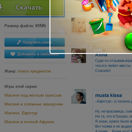
kryaksha
Размер файла: 85Mb
Бросила через 20 мину
Алла
Судя по отзывам,игр
тех,кто любит квесты 
Спасибо!
Жанр:
поиск предметов
Игры этой серии:
musta kissa
Масяня под желтым прессом
«Евротур» (с начала 
Масяня и пляжные заморочки
Ну, не красавица, со
Масяня. Евротур
Ни та, что в Греции, 
Я знаю, нужно было 
Масяня в полной Африке
Вот ножки и не выдер
А ручки… Ручки что? 