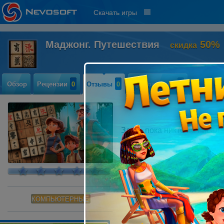
Скачать игры
Маджонг. Путешествия
50%
скидка
Обзор
Рецензии
0
Отзывы
0
Прохождение
0
Здесь пока никто не писал
КОМПЬЮТЕРНЫЕ