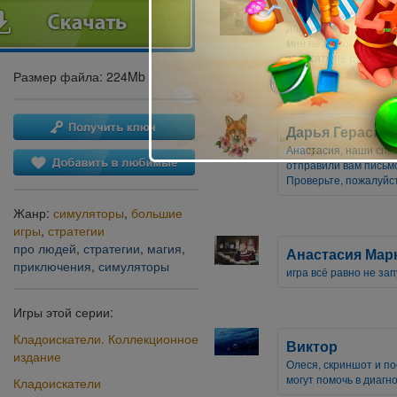
Олеся Коцюбин
добрый вечер. Увы иг
мне не помогли реши
зависать не будет!!!
Размер файла: 224Mb
Дарья Герасим
Анастасия, наши спе
отправили вам письм
Проверьте, пожалуйст
Жанр:
симуляторы
,
большие
игры
,
стратегии
про людей
,
стратегии
,
магия
,
Анастасия Мар
приключения
,
симуляторы
игра всё равно не за
Игры этой серии:
Кладоискатели. Коллекционное
Виктор
издание
Олеся, скриншот и п
могут помочь в диагн
Кладоискатели