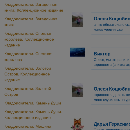
Кладоискатели. Загадочная
книга. Коллекционное издание
Олеся Коцюбин
Кладоискатели. Загадочная
книга
а что обязательно ск
конец уровня уже
Кладоискатели. Снежная
королева. Коллекционное
издание
Виктор
Кладоискатели. Снежная
королева
Олеся, мы отправили 
скриншота (снимка эк
Кладоискатели. Золотой
Остров. Коллекционное
издание
Олеся Коцюбин
Кладоискатели. Золотой
Остров
скриншот я делать не
меня случилось на ур
Кладоискатели. Камень Души
Кладоискатели. Камень Души.
Коллекционное издание
Дарья Герасим
Кладоискатели. Машина
Олеся, пришлите, по