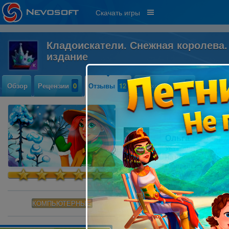
Скачать игры
Кладоискатели. Снежная королева
издание
Обзор
Рецензии
0
Отзывы
12
Прохождение
3
Ольга
Сотру
Уважаемые игроки!
На нашем сайте дост
Разработчиками были
связанные с проблем
единичных случаях. Р
заново.
КОМПЬЮТЕРНЫЕ