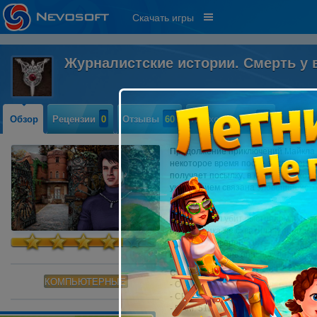
Скачать игры
Журналистские истории. Смерть у
Обзор
Рецензии
0
Отзывы
60
Прохождение
12
Продолжение приключений Майкла Д
некоторое время после завершения
получает посылку, в которой наход
украшением связана зловещая исто
города.
Политик был убит выстрелом в груд
преступника же схватили и приговор
журналист уверен – все не так прос
ввязался в очень опасное дело и е
Системные требования:
КОМПЬЮТЕРНЫЕ
- OS: Windows XP
или более поздня
- CPU: 800 MHz
- RAM: 512 MB