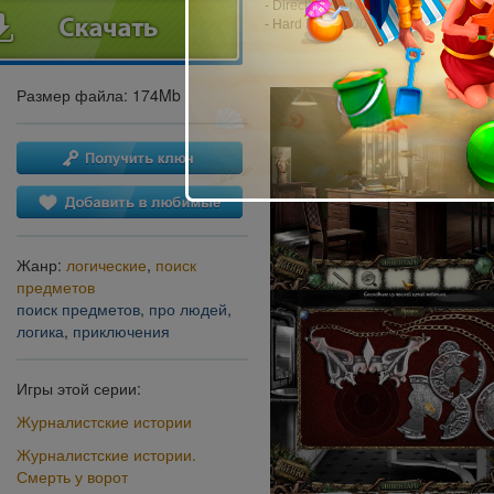
- DirectX: 8.0 и выше
- Hard Drive: 200 MB
Размер файла: 174Mb
Жанр:
логические
,
поиск
предметов
поиск предметов
,
про людей
,
логика
,
приключения
Игры этой серии:
Журналистские истории
Журналистские истории.
Смерть у ворот