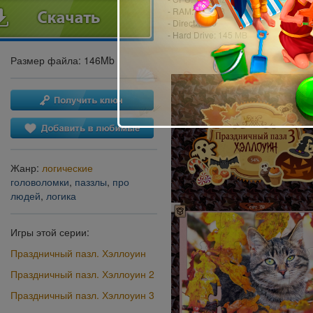
- RAM: 512 MB
- DirectX: 9.0
- Hard Drive: 145 MB
Размер файла: 146Mb
Жанр:
логические
головоломки
,
паззлы
,
про
людей
,
логика
Игры этой серии:
Праздничный пазл. Хэллоуин
Праздничный пазл. Хэллоуин 2
Праздничный пазл. Хэллоуин 3