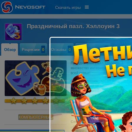
Скачать игры
Праздничный пазл. Хэллоуин 3
Обзор
Рецензии
0
Отзывы
0
Прохождение
0
Праздничный Пазл Хэллоуин 3 - это
множество интересных мозаик. Нев
всей семьи!
Скоро Хэллоуин: время веселья, ст
празднику, но не знаете, где найти
Праздничный Пазл Хэллоуин 3 - это
праздничным атрибутам!
Изображения высокого качества. Уд
Множество подсказок и инструменто
Специальные задания и трофеи для
КОМПЬЮТЕРНЫЕ
Системные требования:
- OS: Windows XP/Windows Vista/Wi
- CPU: 1.0 GHz