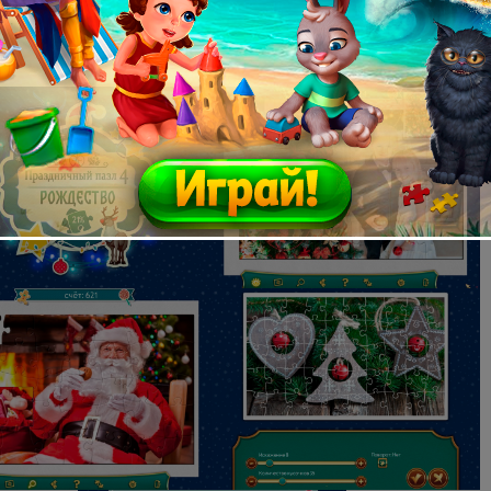
9.0
ve: 132 MB