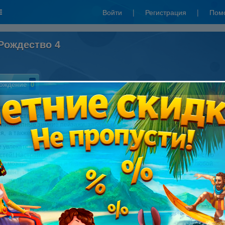
Войти
|
Регистрация
|
Пом
 Рождество 4
ождение
0
ный Пазл. Рождество 4" - это множество новых фотографий высокого
в рождественской тематике. Вам понравятся наши идеи для праздничного
великолепные зимние пейзажи, забавные семейные фото, вкусные лакомства
я, а также рождественские сюрпризы и подарки!
е увлекательной и комфортной игры мы предусмотрели множество
тей! Настройте удобную сложность каждого пазла - выберите количество
в мозаики, их наклон и функцию поворота! Сохраняйте прогресс в любой
омент, и возвращайтесь к сбору сохраненных пазлов позже. Новая игра
учшим праздничным подарком для всей вашей семьи!
е требования:
dows XP(с ограничениями для Vista)Win7/8/10
0 GHz
2 MB