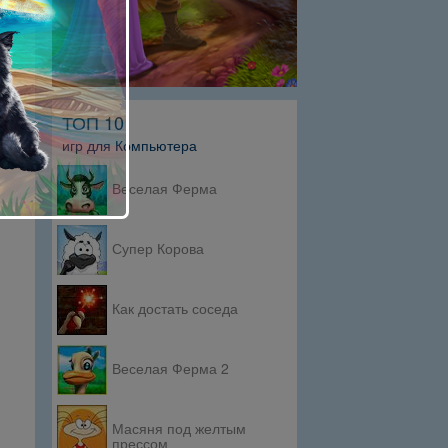
ТОП 10
игр для Компьютера
Веселая Ферма
Супер Корова
Как достать соседа
Веселая Ферма 2
Масяня под желтым
прессом