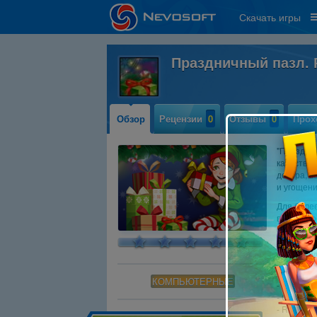
Скачать игры
Праздничный пазл.
Обзор
Рецензии
0
Отзывы
0
Прох
"Празднич
качества 
декора, 
и угощени
Для боле
возможнос
фрагменто
удобный м
станет л
Системны
КОМПЬЮТЕРНЫЕ
- OS: Win
- CPU: 1.
- RAM: 51