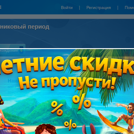
Войти
|
Регистрация
|
Пом
дниковый период
хождение
6
Написать отзыв
Наилка Лезгинович
13.04.2012 14:27
ооо прикольно)) это что то новенькое)) щас скачаю)) надеюсь жене
понравится)) и мне
Мне нравится
0
Александра
12.02.2012 17:34
игра очень понравилась моему брату!
Мне нравится
0