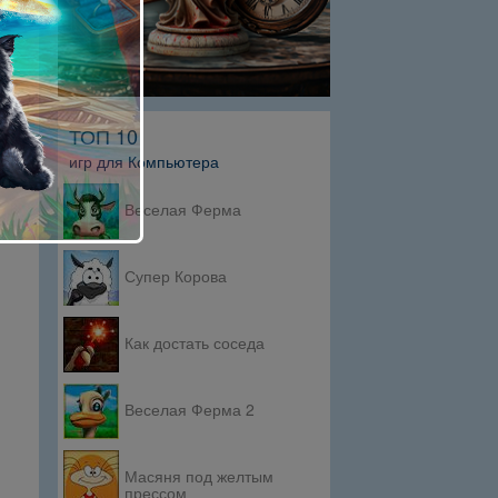
ТОП 10
игр для Компьютера
Веселая Ферма
Супер Корова
Как достать соседа
Веселая Ферма 2
Масяня под желтым
прессом