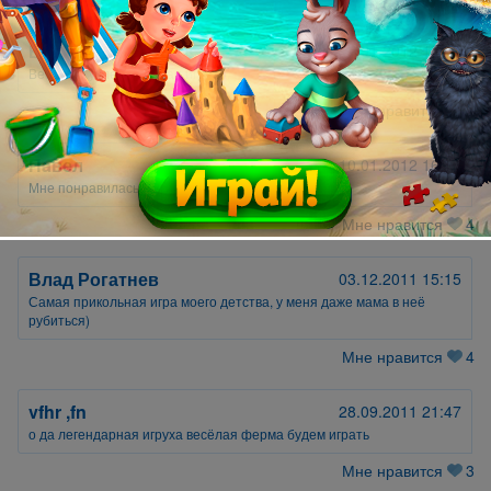
Валера
15.01.2012 13:15
Весёлая, увлекательная игра!
Мне нравится
4
Пaвел
10.01.2012 16:58
Мне понравилась игра!
Мне нравится
4
Влад Рогатнев
03.12.2011 15:15
Самая прикольная игра моего детства, у меня даже мама в неё
рубиться)
Мне нравится
4
vfhr ,fn
28.09.2011 21:47
о да легендарная игруха весёлая ферма будем играть
Мне нравится
3