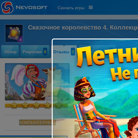
Скачать игры
Сказочное королевство 4. Коллекц
Обзор
Рецензии
0
Отзывы
3
Прохождение
0
Просто Мария
Всем, привет! Мне оч
продолжение и не зр
графика, крутые фиш
дополнительная глав
КОМПЬЮТЕРНЫЕ
Ольга
Сотру
Olga, нам очень жаль