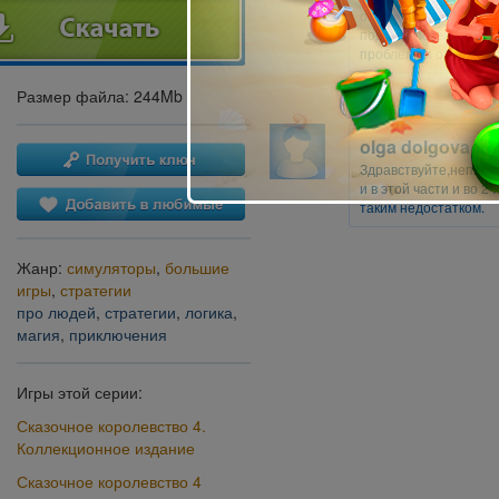
обращение в Службу по
подробностей, чтобы
проблему и обновить 
Размер файла: 244Mb
olga dolgova
Здравствуйте,неплоха
и в этой части и во 2
таким недостатком.
Жанр:
симуляторы
,
большие
игры
,
стратегии
про людей
,
стратегии
,
логика
,
магия
,
приключения
Игры этой серии:
Сказочное королевство 4.
Коллекционное издание
Сказочное королевство 4