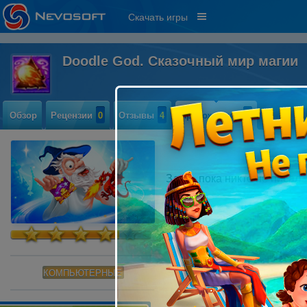
Скачать игры
Doodle God. Сказочный мир магии
Обзор
Рецензии
0
Отзывы
4
Прохождение
0
Здесь пока никто не писал
КОМПЬЮТЕРНЫЕ