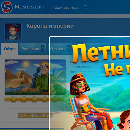
Скачать игры
Корона империи
Обзор
Рецензии
0
Отзывы
2
Прохождение
1
Жизнь первой фрейлины Её Величес
неожиданных поручений. В том вре
жизнью, собирают сплетни и плетут
истории Елена занимается поиском 
Одним из ее последних заданий ст
различных эпох, пропавших из Нац
повышенной важности было поручен
Еленой в удивительное приключение
Системные требования:
- OS: Windows 7 и более поздняя ве
КОМПЬЮТЕРНЫЕ
- CPU: 1.0 GHz
- RAM: 1024 MB
- DirectX: 9.0