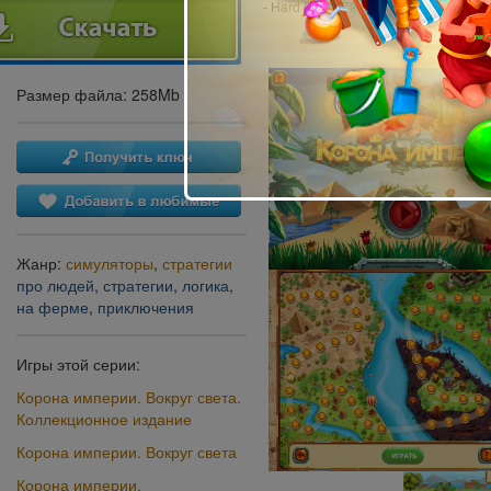
- Hard Drive: 720 MB
Размер файла: 258Mb
Жанр:
симуляторы
,
стратегии
про людей
,
стратегии
,
логика
,
на ферме
,
приключения
Игры этой серии:
Корона империи. Вокруг света.
Коллекционное издание
Корона империи. Вокруг света
Корона империи.