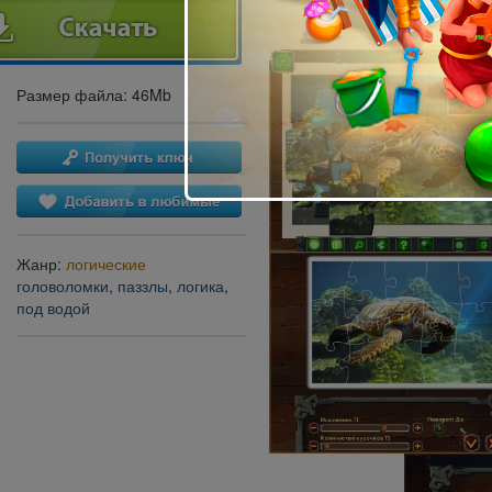
Размер файла: 46Mb
Жанр:
логические
головоломки
,
паззлы
,
логика
,
под водой