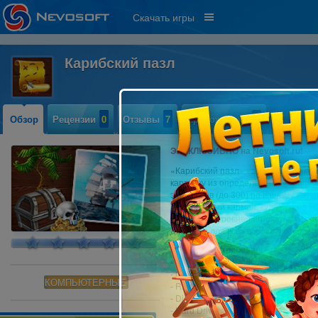
Скачать игры
Карибский пазл
Обзор
Рецензии
0
Отзывы
7
Прохождение
0
ЭКСКЛЮЗИВНО на Nevosoft.ru!
«Карибский пазл» - это новая игра 
картинку из определенного количест
элементов (до 300) по вашему жел
специальный карман, куда можно у
Сложность уровней игрок тоже може
доступен для всех возрастов. Играй
Системные требования:
- OS: Windows XP/Vista/Win7
- CPU: 1.0 GHz
КОМПЬЮТЕРНЫЕ
- RAM: 512 MB
- DirectX: 9.0
- Hard Drive: 35 MB