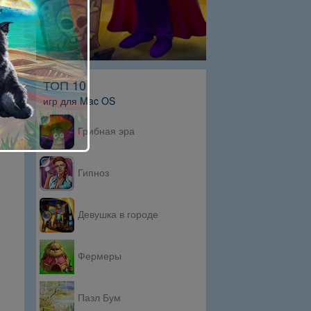
ТОП 10
игр для Mac OS
Грибная эра
Гипноз
Девушка в городе
Фермеры
Пазл Бум