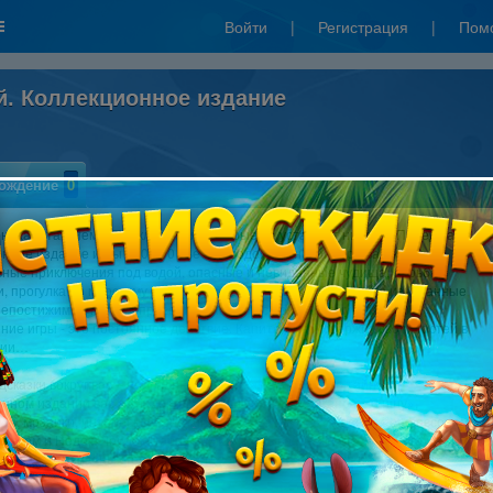
Войти
|
Регистрация
|
Пом
ой. Коллекционное издание
ождение
0
. Капитан Немо. Приключения, которые не устареют никогда. Перед вами –
нное издание игры «20.000 лье под водой». В новой игре вас ждут
ьные приключения под водой, опасные и невиданные чудища, борьба с
, прогулка по морскому дну и даже – Атлантида… Отведайте изысканные
непостижимых глубин, проведите Наутилус по опасному тоннелю.
ие игры - это постоянное действие. Капитан Немо держит своих гостей в
нии…
сказки вокруг вас – подводный мир хранит множество тайн! В
онном издании вас ждут дополнительные задания жанра «Я ищу»,
ки, мозаики, интересные диалоги и многое другое! Вместе с профессором,
ником и Недом Лендом, гарпунщиком, побывайте в гостях у одного из самых
ых и неоднозначных героев приключенческой литературы.