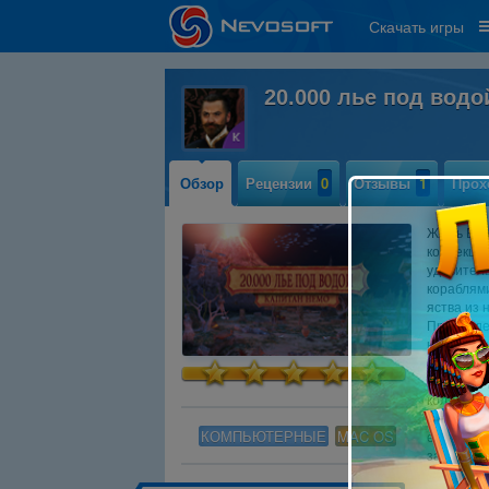
Скачать игры
20.000 лье под вод
Обзор
Рецензии
0
Отзывы
1
Прох
Жюль Верн
коллекцио
удивител
кораблями
яства из 
Прохожден
напряже
Ищите под
коллекци
головолом
КОМПЬЮТЕРНЫЕ
MAC OS
его помощ
загадочн