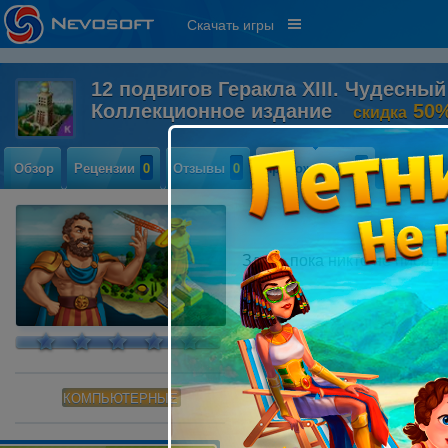
Скачать игры
12 подвигов Геракла XIII. Чудесный
Коллекционное издание
50
скидка
Обзор
Рецензии
0
Отзывы
0
Прохождение
0
Здесь пока никто не писал
КОМПЬЮТЕРНЫЕ