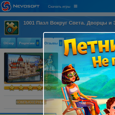
Скачать игры
1001 Пазл Вокруг Света. Дворцы и
Обзор
Рецензии
0
Отзывы
2
Прохождение
0
Виктор
Наталия, все игры на 
проверяются на виру
добавить игру в искл
КОМПЬЮТЕРНЫЕ
Наталия Лавро
Игра не устанавливае
не может вылечить!