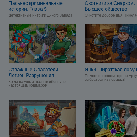
Пасьянс криминальные
Охотники за Снарком.
истории. Глава 5
Высшее общество
Детективные интриги Дикого Запада
Очистите доброе имя Никола
Отважные Спасатели.
Янки. Пиратская лову
Легион Разрушения
Помогите героям короля Арт
выбраться из ловушки!
Когда научный прорыв обернулся
настоящим кошмаром!