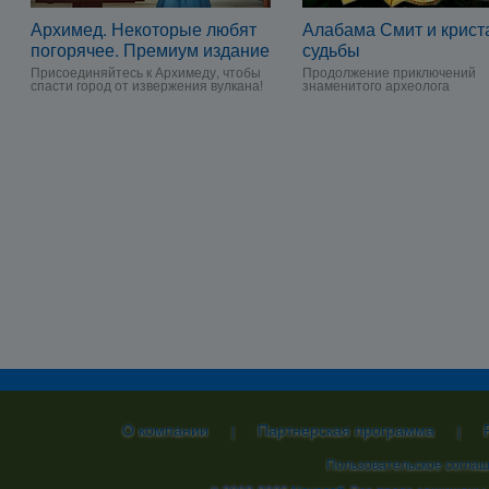
Архимед. Некоторые любят
Алабама Смит и крис
погорячее. Премиум издание
судьбы
Присоединяйтесь к Архимеду, чтобы
Продолжение приключений
спасти город от извержения вулкана!
знаменитого археолога
О компании
Партнерская программа
|
|
Пользовательское согла