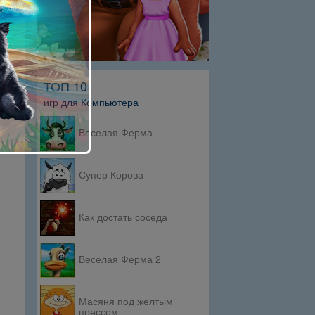
ТОП 10
игр для Компьютера
Веселая Ферма
Супер Корова
Как достать соседа
Веселая Ферма 2
Масяня под желтым
прессом