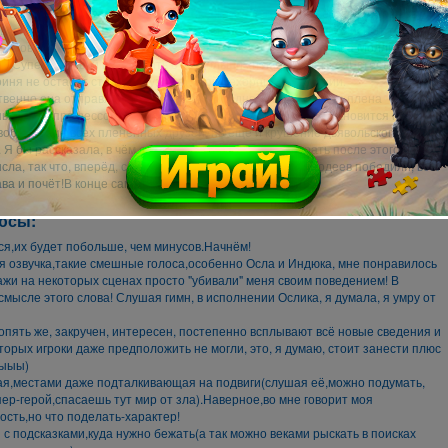
очему именно корова? Почему не овечка? Или коза? Наверное, корова звучит
рьёзнее,да простят меня разработчики. Ну, да ладно, отвлеклись от темы.
тановится хоть немного ясна хотя бы с первых уровней. Овца Молли сумела
 с Супер Коровой и сообщить о "небольших неприятностях". Естественно,
иня не оставит старых друзей в такой нехорошей ситуации.
венно,она отправляется в путь, поочерёдно освобождая из плена
ных злым профессором зверюшек. Целью Супер Коровы становится не
вобождение всех пленённых друзей, но ещё и крушение дьявольского плана
 Я бы рассказала, в чём он заключается, но, боюсь,играть после этого уже не
сла, так что, вперёд, скачали, поиграли, спасли всех, злодеев победили, всё!
ава и почёт!В конце самое интересное, отвечаю!=)
юсы:
я,их будет побольше, чем минусов.Начнём!
 озвучка,такие смешные голоса,особенно Осла и Индюка, мне понравилось
жи на некоторых сценах просто "убивали" меня своим поведением! В
мысле этого слова! Слушая гимн, в исполнении Ослика, я думала, я умру от
опять же, закручен, интересен, постепенно всплывают всё новые сведения и
торых игроки даже предположить не могли, это, я думаю, стоит занести плюс
ныыы)
ая,местами даже подталкивающая на подвиги(слушая её,можно подумать,
пер-герой,спасаешь тут мир от зла).Наверное,во мне говорит моя
ость,но что поделать-характер!
 с подсказками,куда нужно бежать(а так можно веками рыскать в поисках