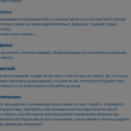
тового ключа)
нусы:
аздваиваются посредине боя,что,конечно же,ни есть честный бой.А второй
тобрал у меня все жизни=(Действительно, Дуриарти - подлый старый
 пень!
 мне нечего сказать...
фика:
 красочная, отличная графика. Живая,детишкам бы понравилось,как моему
 брату)
мплей:
о много уровней, за один вечер просто так эту игру не пройти. Да что я несу,
можно проходить целую неделю, что конечно же, интереснее.В другие игры-
 забыл,а в эту нужно играть,чтоб дойти до конца.
лючение:
я, мои дорогие, я рекомендую играть вам в эту игру , играйте, побеждайте
спасайте мир, чувствуйте себя нужными всем и всегда,и конечно же,не
е говорить спасибо нашим дорогим разработчикам всеми любимых игр.
и,Невософт!Удачи вам во всех начинаниях ,осуществляйте проекты,радуйте
и идеями,мы любим вас!!!