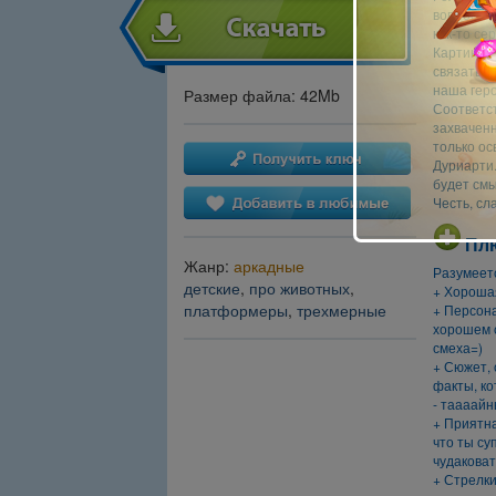
вопрос, п
как-то се
Картина с
связаться
наша геро
Размер файла: 42Mb
Соответст
захвачен
только ос
Дуриарти.
будет смы
Честь, сл
Пл
Жанр:
аркадные
Разумеетс
детские
,
про животных
,
+ Хорошая
платформеры
,
трехмерные
+ Персона
хорошем с
смеха=)
+ Сюжет, 
факты, ко
- таааай
+ Приятн
что ты су
чудаковат
+ Стрелки