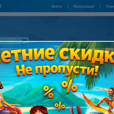
Войти
|
Регистрация
|
Пом
Прохождение
69
Irma Knight
16.08.2012 14:34
11
затягивать не буду, это сильно утомляет, просто скажу,что супер-герой в
пер Коровы чрезвычайно крут, и что такого стража порядка не страшно
ь и в наши правоохранительные органы=)
уй, вроде, всё, как обычно. Злыдень убегает из тюрьмы, в которую попал
 не в первый раз ,потому что нашёл выход=), захватывает ферму, бедняги
напуганы, с криком: "Кто же нас спасёт, ай-яй-яй!" ,разбегаются в стороны, и
омощь спасителя.
ителя в этой игре сыграла корова. Я, почему-то, не задавала себе такой