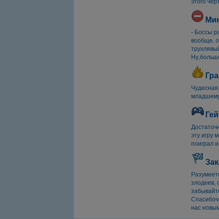
этого чер
Ми
- Боссы р
вообще, о
трухлявый
Ну,больше
Гра
Чудесная,
младшему
Гей
Достаточн
эту игру 
поиграл и
Зак
Разумеетс
злодеев, 
забывайт
Спасибочк
нас новым