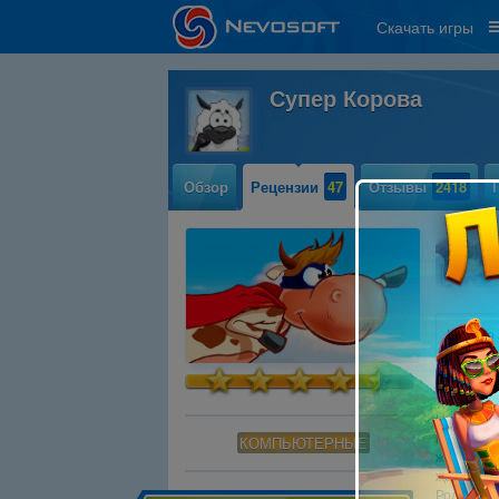
Скачать игры
Супер Корова
Обзор
Рецензии
47
Отзывы
2418
Начало 
лице Су
впустит
Ну, пожал
наверняка
КОМПЬЮТЕРНЫЕ
животные 
ждут на п
Роль спас