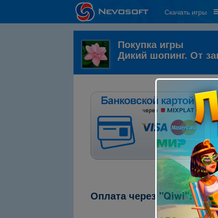
Скачать игры
Покупка игры
Дикий шопинг. От за
Оплата через "Qiwi":