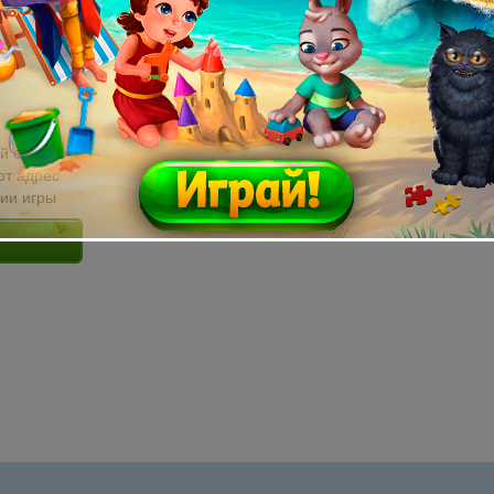
й email без
от адрес
сии игры