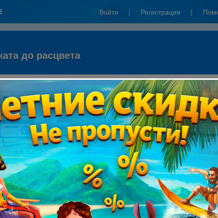
Войти
|
Регистрация
|
Пом
ката до расцвета