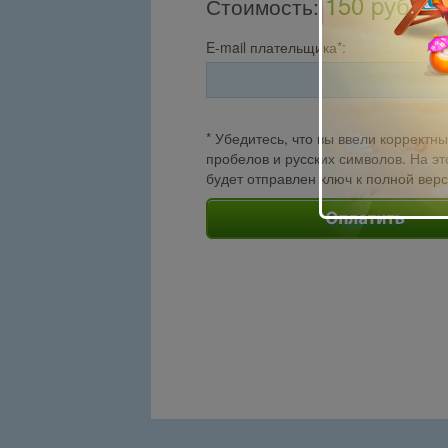
150 pуб.
Стоимость
:
E-mail плательщика*:
* Убедитесь, что вы ввели корректны
пробелов и русских символов. На эт
будет отправлен ключ к полной вер