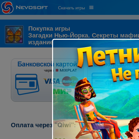
Скачать игры
Покупка игры
Загадки Нью-Йорка. Секреты мафи
издание
Оплата через "Qiwi":