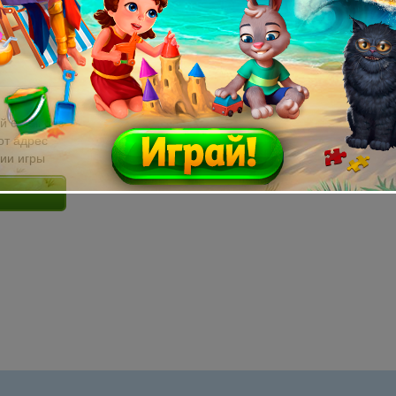
й email без
от адрес
сии игры