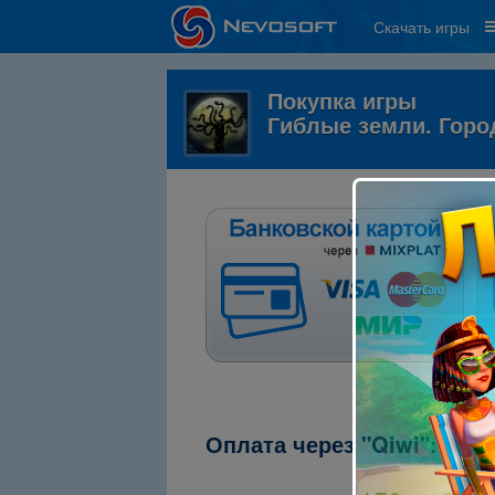
Скачать игры
Покупка игры
Гиблые земли. Горо
Оплата через "Qiwi":