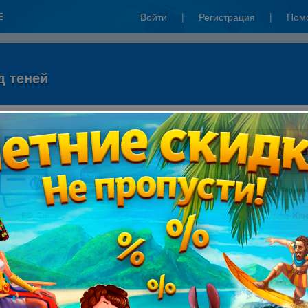
Войти
|
Регистрация
|
Пом
д теней