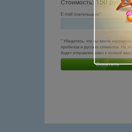
150 pуб.
Стоимость
:
E-mail плательщика*:
* Убедитесь, что вы ввели корректны
пробелов и русских символов. На эт
будет отправлен ключ к полной вер