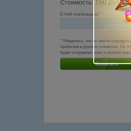
150 pуб.
Стоимость
:
E-mail плательщика*:
* Убедитесь, что вы ввели корректны
пробелов и русских символов. На эт
будет отправлен ключ к полной вер