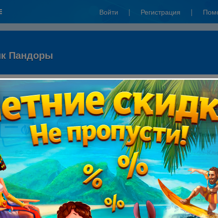
Войти
|
Регистрация
|
Пом
ик Пандоры
"ЯндексДеньги"):