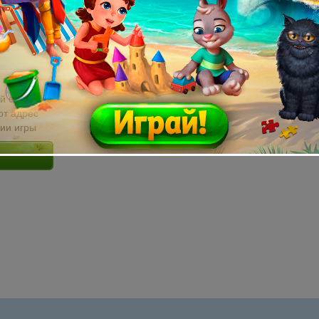
й email без
от адрес
сии игры