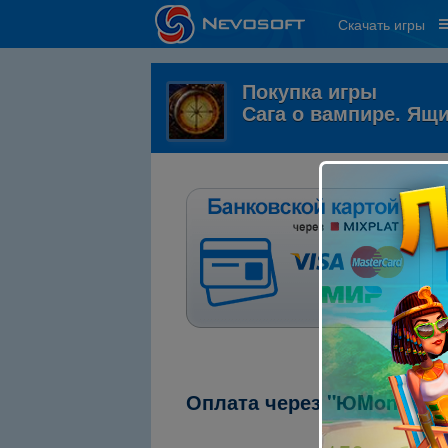
Скачать игры
Покупка игры
Сага о вампире. Ящ
Оплата через "ЮMoney" (