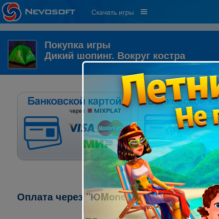
Скачать игры
Покупка игры
Дикий шопинг. Вокруг костра
Оплата через "ЮMoney" ("ЯндексДеньги"