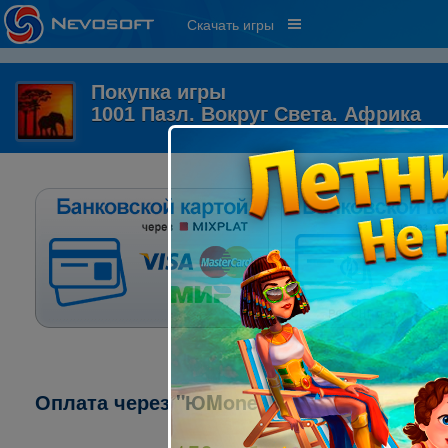
Скачать игры
Покупка игры
1001 Пазл. Вокруг Света. Африка
Оплата через "ЮMoney" ("ЯндексДеньги"