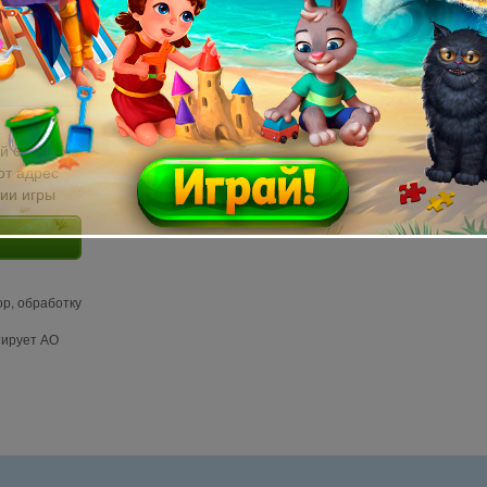
й email без
от адрес
сии игры
ор, обработку
тирует АО