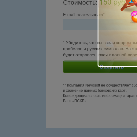
150 pуб.
Стоимость
:
E-mail плательщика*:
* Убедитесь, что вы ввели корректны
пробелов и русских символов. На эт
будет отправлен ключ к полной вер
** Компания Nevosoft не осуществляет сб
и хранение данных банковских карт.
Конфиденциальность информации гаран
Банк «ПСКБ»