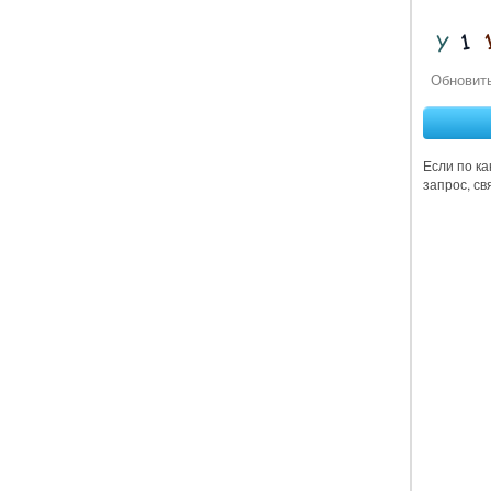
Обновить
Если по к
запрос, св